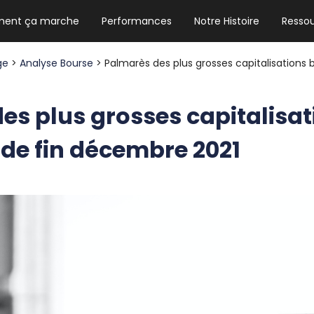
ent ça marche
Performances
Notre Histoire
Resso
NEWSLETTER HEBDO
Les news crypto dont vous avez besoin
age
>
Analyse Bourse
> Palmarès des plus grosses capitalisations b
es plus grosses capitalisat
GUIDE CRYPTO STRADOJI
 de fin décembre 2021
Le guide ultime pour débuter dans les
cryptomonnaies