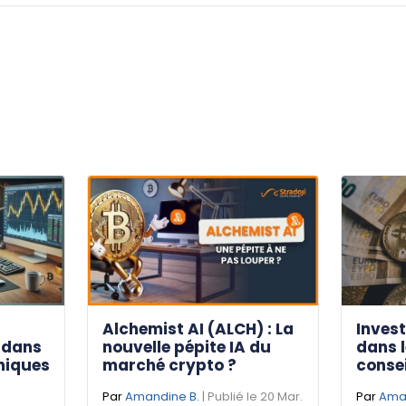
Alchemist AI (ALCH) : La
Invest
 dans
nouvelle pépite IA du
dans l
niques
marché crypto ?
consei
Par
Amandine B.
| Publié le 20 Mar.
Par
Aman