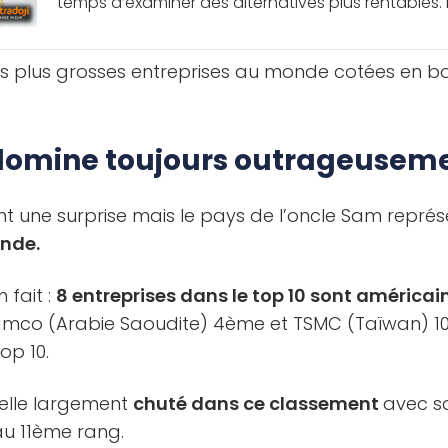
temps d’examiner des alternatives plus rentables. Le
des plus grosses entreprises au monde cotées en bo
 domine toujours outrageusem
t une surprise mais le pays de l’oncle Sam représ
nde.
 fait :
8 entreprises dans le top 10 sont américai
mco (Arabie Saoudite) 4ème et TSMC (Taïwan) 10
op 10.
elle largement
chuté dans ce classement
avec sa
au 11ème rang.