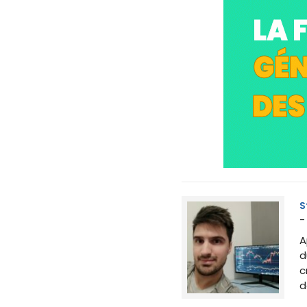
S
-
A
d
c
d