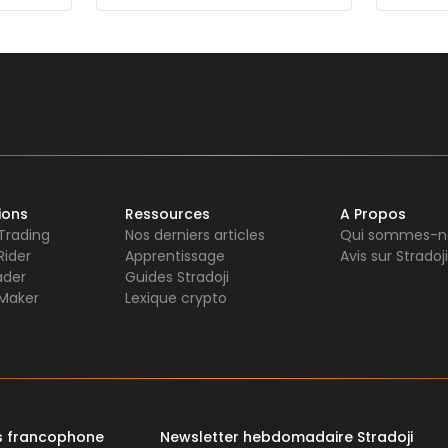
ions
Ressources
A Propos
 Trading
Nos derniers articles
Qui sommes-n
Rider
Apprentissage
Avis sur Stradoji
ader
Guides Stradoji
Maker
Lexique crypto
rs francophone
Newsletter hebdomadaire Stradoji