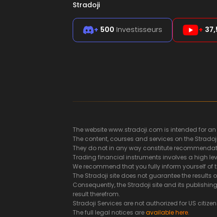
Stradoji
+
500
Investisseurs
+
37,
The website www.stradoji.com is intended for an
The content, courses and services on the Stradoj
They do not in any way constitute recommendatio
Trading financial instruments involves a high leve
We recommend that you fully inform yourself of t
The Stradoji site does not guarantee the results 
Consequently, the Stradoji site and its publish
result therefrom.
Stradoji Services are not authorized for US citizen
The full legal notices are
available here.