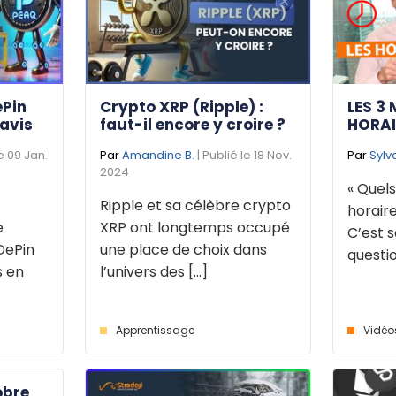
ePin
Crypto XRP (Ripple) :
LES 3 
 avis
faut-il encore y croire ?
HORAI
le 09 Jan.
Par
Amandine B.
| Publié le 18 Nov.
Par
Sylv
2024
« Quels
Ripple et sa célèbre crypto
horaire
e
XRP ont longtemps occupé
C’est s
DePin
une place de choix dans
questio
s en
l’univers des [...]
Apprentissage
Vidéo
obre