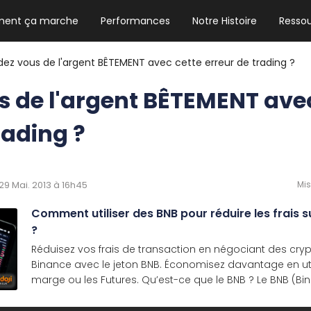
ent ça marche
Performances
Notre Histoire
Resso
NEWSLETTER HEBDO
Les news crypto dont vous avez besoin
dez vous de l'argent BÊTEMENT avec cette erreur de trading ?
s de l'argent BÊTEMENT ave
rading ?
GUIDE CRYPTO STRADOJI
Le guide ultime pour débuter dans les
cryptomonnaies
e 29 Mai. 2013 à 16h45
Mis
Comment utiliser des BNB pour réduire les frais 
?
Réduisez vos frais de transaction en négociant des cr
Binance avec le jeton BNB. Économisez davantage en util
marge ou les Futures. Qu’est-ce que le BNB ? Le BNB (Bina