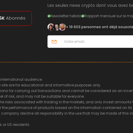
Les seules news crypto dont vous avez be
Newsletter hebdo
Rapport mensuel sur le ma
5K
Abonnés
+ 19 603 personnes ont déjà souscri
 international audience.
i site are for educational and informative purposes only.
ns for carrying out transactions and cannot be considered as an incentiv
l of risk, and may not be suitable for everyone.
he risks associated with trading in the markets, and only invest amounts t
or the performance of products based on the information contained on its s
ing company decline all responsibility in the use that may be made of thi
s or US residents.