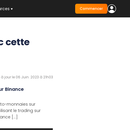
urces
Commencer
c cette
 à jour le 06 Juin. 2023 à 21h03
sur Binance
ypto-monnaies sur
isant le trading sur
nce [...]