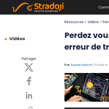
Comm
Ressources
>
Vidéos
> Per
Perdez vou
Vidéos
erreur de t
Partager
Par
Sylvain March
| Publié l