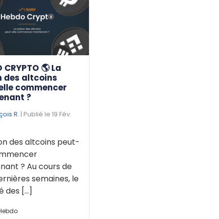
 CRYPTO 🌎 La
 des altcoins
elle commencer
enant ?
çois R.
| Publié le 19 Fév.
on des altcoins peut-
commencer
nant ? Au cours de
ernières semaines, le
des [...]
 Hebdo