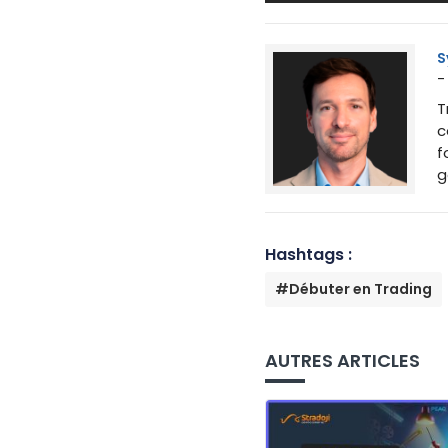
S
-
T
c
f
g
Hashtags :
#Débuter en Trading
AUTRES ARTICLES