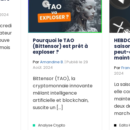
 2024
credi
dateur
Pourquoi le TAO
HEBDO
rouve
(Bittensor) est prêt à
saison
 mois
exploser ?
peut-
maint
Par
Amandine B.
| Publié le 29
Août. 2024
Par
Fran
2024
Bittensor (TAO), la
La sais
cryptomonnaie innovante
elle 
mêlant intelligence
mainte
artificielle et blockchain,
deux d
suscite un [...]
marché 
Analyse Crypto
Edito