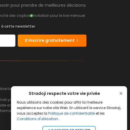
soin pour prendre de meilleures décisions.
rché des cryptos
Invitation pour le live mensuel
s à cette newsletter
S’inscrire gratuitement
e to buy or sell financial instruments.
Stradoji respecte votre vie privée
hat you can afford to lose.
Nous utilisons des cookies pour offrir la meilleure
ite and its servers.
expérience sur notre site Web. En utilisant le service Stradoji,
s information and the consequences that may
vous acceptez la
Politique de confidentialité
et les
Conditions d'utilisation
.