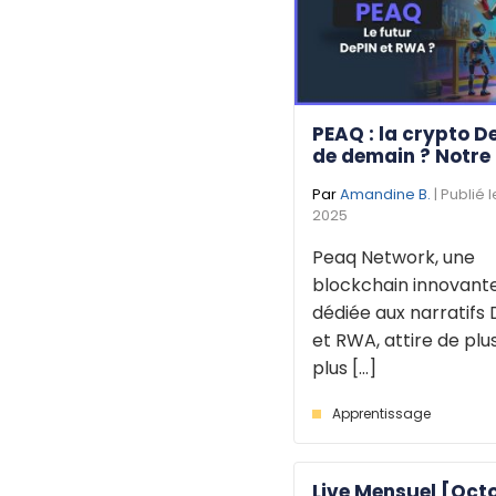
PEAQ : la crypto D
de demain ? Notre
Par
Amandine B.
| Publié 
2025
Peaq Network, une
blockchain innovant
dédiée aux narratifs 
et RWA, attire de plu
plus [...]
Apprentissage
Live Mensuel [Oct