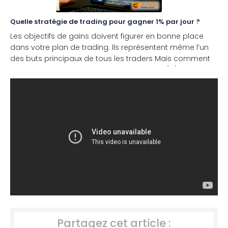
Quelle stratégie de trading pour gagner 1% par jour ?
Les objectifs de gains doivent figurer en bonne place
dans votre plan de trading. Ils représentent même l’un
des buts principaux de tous les traders Mais comment
les définir et surtout les atteindre ? Stradoji [...]
Partagez cet article :