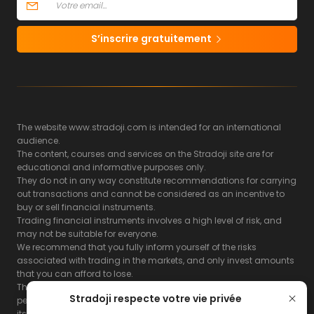
S’inscrire gratuitement
The website www.stradoji.com is intended for an international
audience.
The content, courses and services on the Stradoji site are for
educational and informative purposes only.
They do not in any way constitute recommendations for carrying
out transactions and cannot be considered as an incentive to
buy or sell financial instruments.
Trading financial instruments involves a high level of risk, and
may not be suitable for everyone.
We recommend that you fully inform yourself of the risks
associated with trading in the markets, and only invest amounts
that you can afford to lose.
The Stradoji site does not guarantee the results or the
Stradoji respecte votre vie privée
performance of products based on the information contained on
its site and its servers.