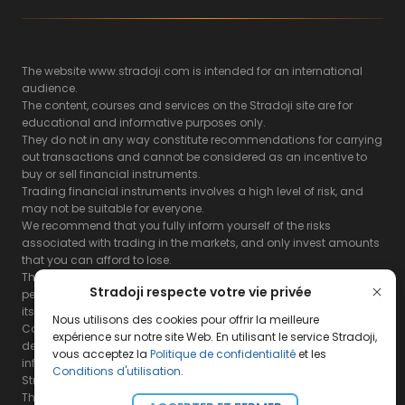
The website www.stradoji.com is intended for an international
audience.
The content, courses and services on the Stradoji site are for
educational and informative purposes only.
They do not in any way constitute recommendations for carrying
out transactions and cannot be considered as an incentive to
buy or sell financial instruments.
Trading financial instruments involves a high level of risk, and
may not be suitable for everyone.
We recommend that you fully inform yourself of the risks
associated with trading in the markets, and only invest amounts
that you can afford to lose.
The Stradoji site does not guarantee the results or the
Stradoji respecte votre vie privée
performance of products based on the information contained on
its site and its servers.
Nous utilisons des cookies pour offrir la meilleure
Consequently, the Stradoji site and its publishing company
expérience sur notre site Web. En utilisant le service Stradoji,
decline all responsibility in the use that may be made of this
vous acceptez la
Politique de confidentialité
et les
information and the consequences that may result therefrom.
Conditions d'utilisation
.
Stradoji Services are not authorized for US citizens or US residents.
The full legal notices are
available here.