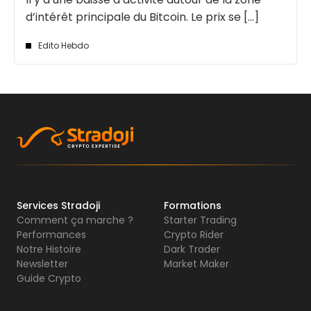
d’intérêt principale du Bitcoin. Le prix se [...]
Edito Hebdo
Services Stradoji
Formations
Comment ça marche ?
Starter Trading
Performances
Crypto Rider
Notre Histoire
Dark Trader
Newsletter
Market Maker
Guide Crypto