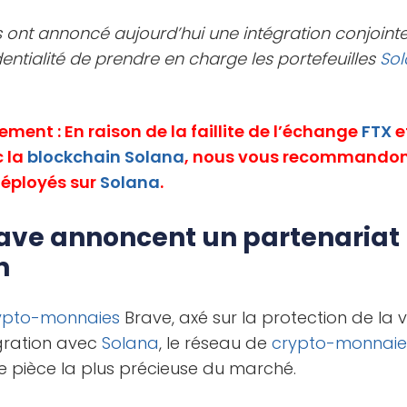
 ont annoncé aujourd’hui une intégration conjoint
entialité de prendre en charge les portefeuilles
So
ment : En raison de la faillite de l’échange
FTX
e
c la
blockchain
Solana
, nous vous recommandons
 déployés sur
Solana
.
rave annoncent un partenariat
n
ypto-monnaies
Brave, axé sur la protection de la 
égration avec
Solana
, le réseau de
crypto-monnaie
e pièce la plus précieuse du marché.