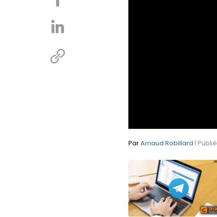
Par
Arnaud Robillard
| Publi