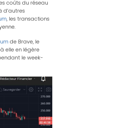
les coûts du réseau
à d’autres
eum
, les transactions
yenne.
eum
de Brave, le
à elle en légère
 pendant le week-