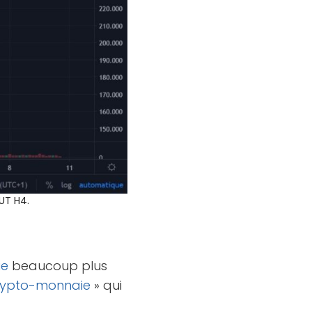
UT H4.
ie
beaucoup plus
rypto-monnaie
» qui