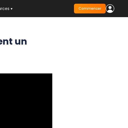
urces
Commencer
ent un