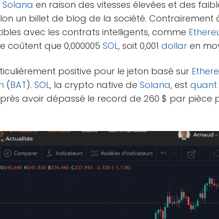
s
Solana
en raison des vitesses élevées et des faib
on un billet de blog de la société. Contrairement 
bles avec les contrats intelligents, comme
Ether
e coûtent que 0,000005
SOL
, soit 0,001
dollar
en mo
iculièrement positive pour le jeton basé sur
Ether
n
(
BAT
).
SOL
, la crypto native de
Solana
, est
quant
 après avoir dépassé le record de 260 $ par pièce