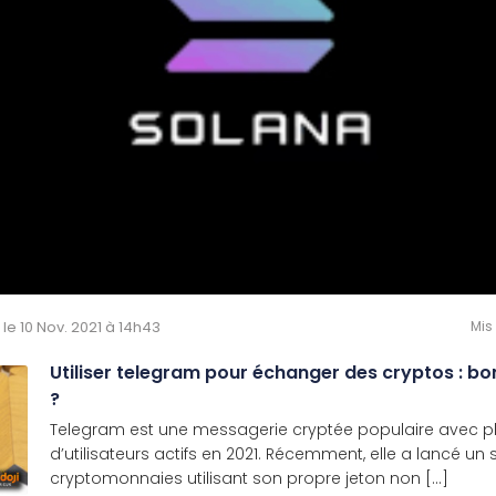
é le 10 Nov. 2021 à 14h43
Mis
Utiliser telegram pour échanger des cryptos : b
?
Telegram est une messagerie cryptée populaire avec pl
d’utilisateurs actifs en 2021. Récemment, elle a lancé u
cryptomonnaies utilisant son propre jeton non [...]