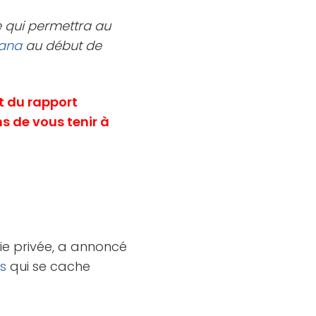
e qui permettra au
lana
au début de
t du rapport
 de vous tenir à
vie privée, a annoncé
s
qui se cache