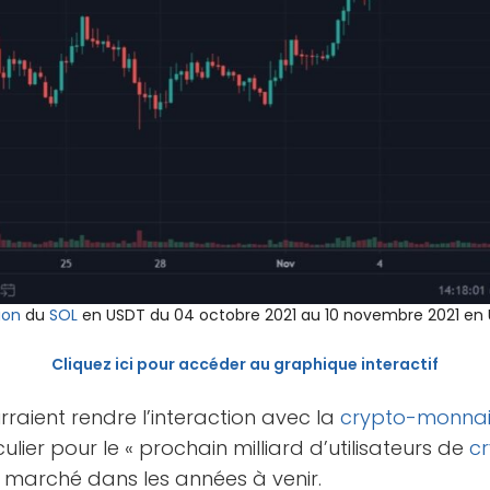
ion
du
SOL
en USDT du 04 octobre 2021 au 10 novembre 2021 en 
Cliquez ici pour accéder au graphique interactif
rraient rendre l’interaction avec la
crypto-monna
ulier pour le « prochain milliard d’utilisateurs de
c
e marché dans les années à venir.