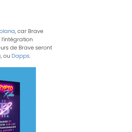
olana
, car Brave
l’intégration
teurs de Brave seront
a
, ou
Dapps
.