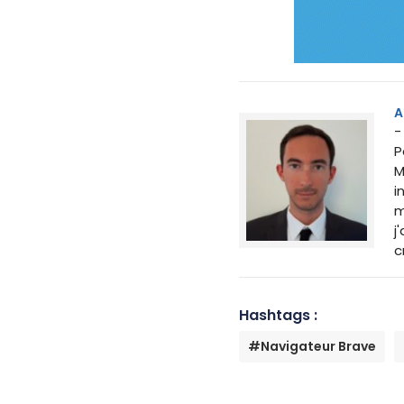
A
-
P
M
i
m
j
c
Hashtags :
#Navigateur Brave