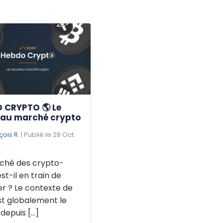
 CRYPTO 🌎 Le
au marché crypto
çois R.
| Publié le 28 Oct.
ché des crypto-
est-il en train de
r ? Le contexte de
st globalement le
puis [...]