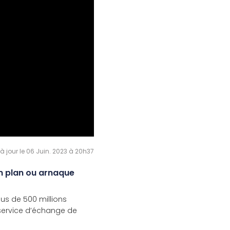
 à jour le 06 Juin. 2023 à 20h37
on plan ou arnaque
us de 500 millions
n service d’échange de