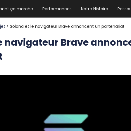
ent ça marche
Performances
Notre Histoire
Resso
NEWSLETTER HEBDO
Les news crypto dont vous avez besoin
ojet
> Solana et le navigateur Brave annoncent un partenariat
le navigateur Brave annonc
t
GUIDE CRYPTO STRADOJI
Le guide ultime pour débuter dans les
cryptomonnaies