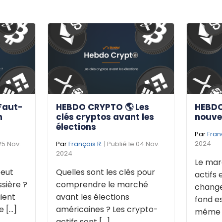
Faut-
HEBDO CRYPTO 🌎 Les
HEBDO
n
clés cryptos avant les
nouve
élections
Par
Fran
2024
 25 Nov.
Par
François R.
| Publié le 04 Nov.
2024
Le mar
eut
Quelles sont les clés pour
actifs 
sière ?
comprendre le marché
change
ient
avant les élections
fond e
[...]
américaines ? Les crypto-
même de
actifs sont [...]