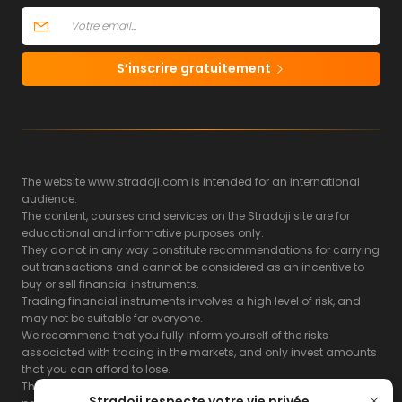
S’inscrire gratuitement
The website www.stradoji.com is intended for an international
audience.
The content, courses and services on the Stradoji site are for
educational and informative purposes only.
They do not in any way constitute recommendations for carrying
out transactions and cannot be considered as an incentive to
buy or sell financial instruments.
Trading financial instruments involves a high level of risk, and
may not be suitable for everyone.
We recommend that you fully inform yourself of the risks
associated with trading in the markets, and only invest amounts
that you can afford to lose.
The Stradoji site does not guarantee the results or the
Stradoji respecte votre vie privée