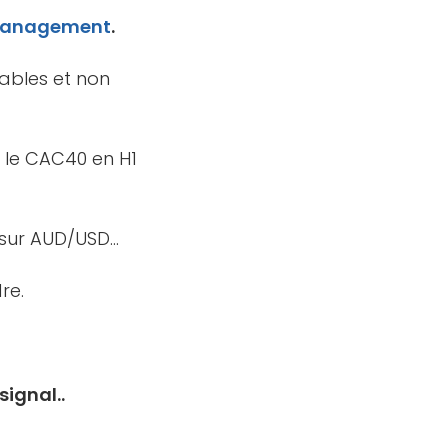
anagement
.
ntables et non
 le CAC40 en H1
 sur AUD/USD…
re.
signal..