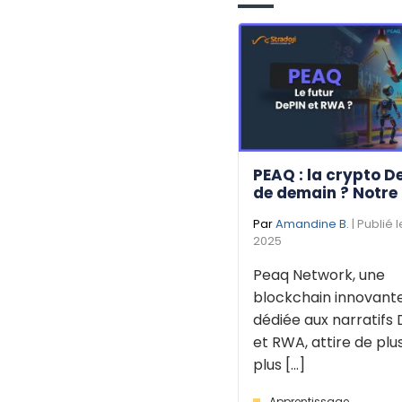
PEAQ : la crypto D
de demain ? Notre
Par
Amandine B.
| Publié 
2025
Peaq Network, une
blockchain innovant
dédiée aux narratifs 
et RWA, attire de plu
plus [...]
Apprentissage