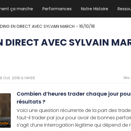
ent ça marche
Performances
Notre Histoire
Resso
NEWSLETTER HEBDO
Les news crypto dont vous avez besoin
DING EN DIRECT AVEC SYLVAIN MARCH - 16/10/18
N DIRECT AVEC SYLVAIN MA
GUIDE CRYPTO STRADOJI
Le guide ultime pour débuter dans les
cryptomonnaies
 16 Oct. 2018 à 14h55
Mis 
Combien d’heures trader chaque jour pour
résultats ?
Voici une question récurrente de la part des trad
faut-il trader par jour pour avoir de bonnes perfo
s’agit d’une interrogation légitime qui dépend de n