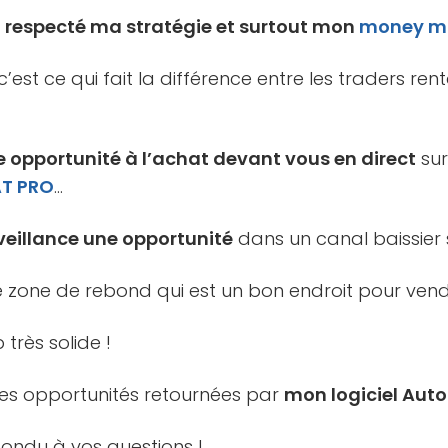
ai respecté ma stratégie et surtout mon
money m
 c’est ce qui fait la différence entre les traders re
e opportunité à l’achat devant vous en direct
sur
AT PRO
…
veillance une opportunité
dans un canal baissier
e zone de rebond qui est un bon endroit pour vend
 très solide !
r les opportunités retournées par
mon logiciel Auto
pondu à vos questions !