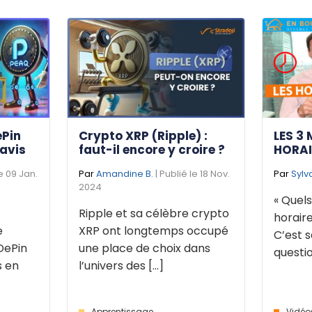
ePin
Crypto XRP (Ripple) :
LES 3 
 avis
faut-il encore y croire ?
HORAI
le 09 Jan.
Par
Amandine B.
| Publié le 18 Nov.
Par
Sylv
2024
« Quels
Ripple et sa célèbre crypto
horaire
e
XRP ont longtemps occupé
C’est s
DePin
une place de choix dans
questio
s en
l’univers des [...]
Apprentissage
Vidéo