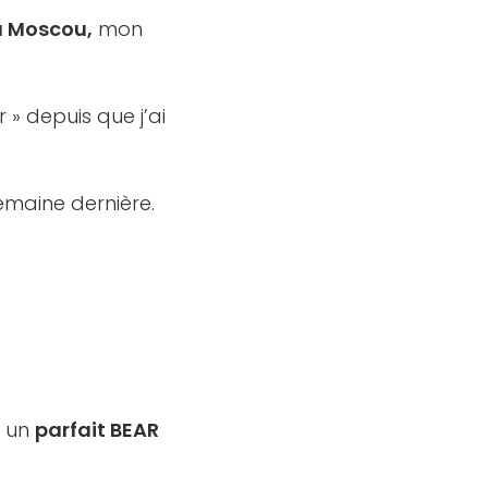
à Moscou,
mon
» depuis que j’ai
emaine dernière.
c un
parfait BEAR