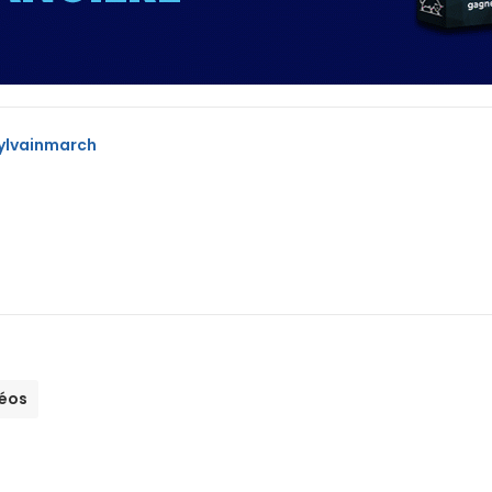
ylvainmarch
éos