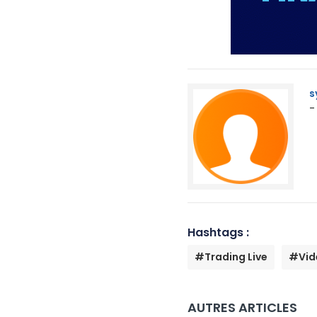
s
-
Hashtags :
#Trading Live
#Vid
AUTRES ARTICLES