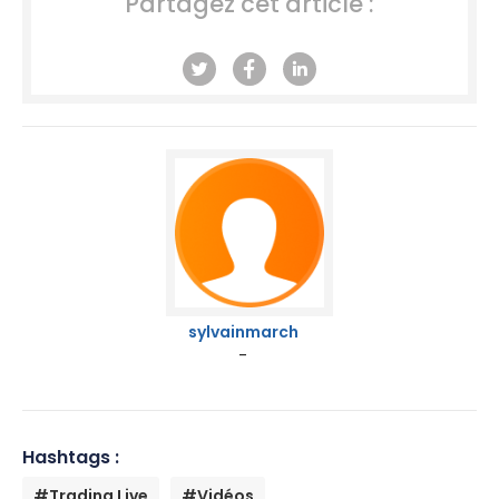
Partagez cet article :
sylvainmarch
-
Hashtags :
#Trading Live
#Vidéos