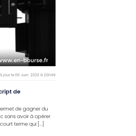
à jour le 06 Juin. 2023 à 20h49
cript de
i permet de gagner du
c sans avoir à opérer
court terme qui [...]