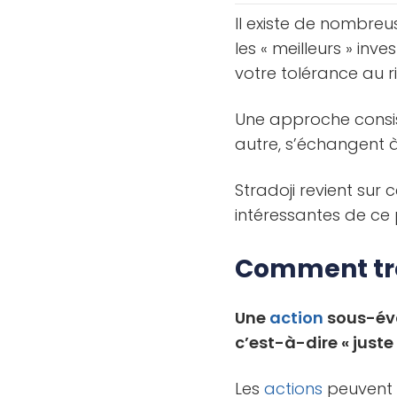
Il existe de nombreu
les « meilleurs » in
votre tolérance au r
Une approche consist
autre, s’échangent à 
Stradoji revient sur
intéressantes de ce 
Comment tro
Une
action
sous-év
c’est-à-dire « juste 
Les
actions
peuvent 