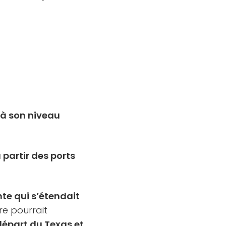
t à son niveau
 partir des ports
te qui s’étendait
re pourrait
départ du Texas et