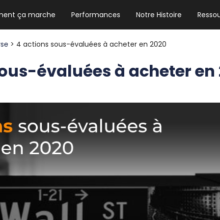
ent ça marche
Performances
Notre Histoire
Resso
NEWSLETTER HEBDO
Les news crypto dont vous avez besoin
rse
> 4 actions sous-évaluées à acheter en 2020
sous-évaluées à acheter en
GUIDE CRYPTO STRADOJI
Le guide ultime pour débuter dans les
cryptomonnaies