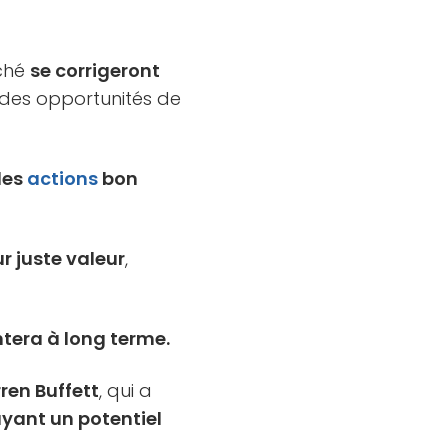
rché
se corrigeront
i des opportunités de
des
actions
bon
ur juste valeur
,
era à long terme.
ren Buffett
, qui a
yant un potentiel