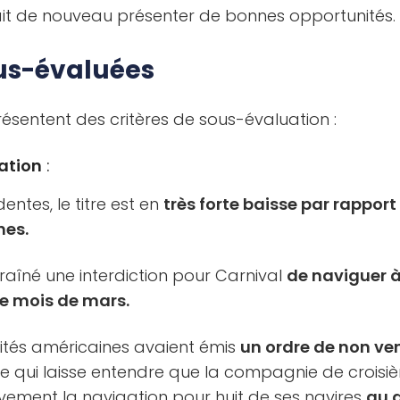
it de nouveau présenter de bonnes opportunités.
ous-évaluées
présentent des critères de sous-évaluation :
ation
:
entes, le titre est en
très forte baisse par rappor
nes.
raîné une interdiction pour Carnival
de naviguer à
le mois de mars.
rités américaines avaient émis
un ordre de non ven
ce qui laisse entendre que la compagnie de croisiè
vement la navigation pour huit de ses navires
au 