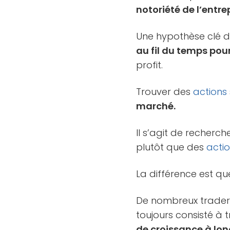
notoriété de l’entre
Une hypothèse clé de
au fil du temps pour 
profit.
Trouver des
actions
marché.
Il s’agit de recherc
plutôt que des
acti
La différence est q
De nombreux traders 
toujours consisté à 
de croissance à lon