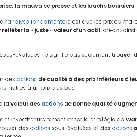
prise, la mauvaise presse et les krachs boursiers.
 l’
analyse fondamentale
est que les prix du ma
refléter la « juste » valeur d’un actif
, créant ains
sous-évaluées ne signifie pas seulement
trouver 
her des
actions
de qualité à des prix inférieurs à le
ons
inutiles à un prix très bas.
ue
la valeur des
actions
de bonne qualité augment
et investisseurs aiment imiter la stratégie de
War
trouver des
actions
sous-évaluées et des
actions
a
g terme.