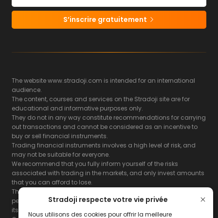
S’inscrire gratuitement
The website www.stradoji.com is intended for an international
audience.
The content, courses and services on the Stradoji site are for
educational and informative purposes only.
They do not in any way constitute recommendations for carrying
out transactions and cannot be considered as an incentive to
buy or sell financial instruments.
Trading financial instruments involves a high level of risk, and
may not be suitable for everyone.
We recommend that you fully inform yourself of the risks
associated with trading in the markets, and only invest amounts
that you can afford to lose.
The Stradoji site does not guarantee the results or the
Stradoji respecte votre vie privée
performance of products based on the information contained on
its site and its servers.
Nous utilisons des cookies pour offrir la meilleure