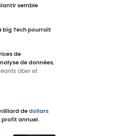
alantir semble
a big Tech pourrait
vices de
’analyse de données
,
géants Uber et
milliard de
dollars
e profit annuel
…