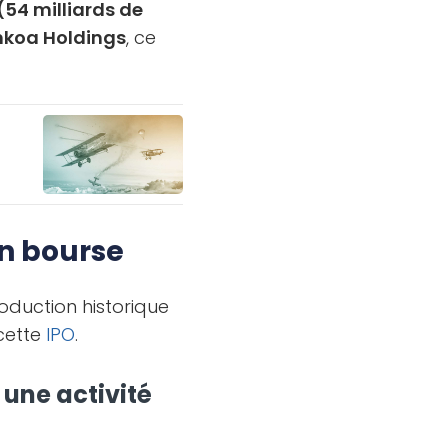
(54 milliards de
nkoa Holdings
, ce
en bourse
roduction historique
 cette
IPO
.
 une activité