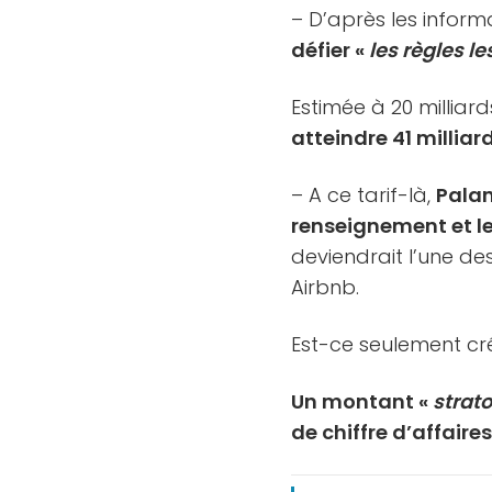
– D’après les infor
défier «
les règles l
Estimée à 20 milliar
atteindre 41 milliar
– A ce tarif-là,
Palan
renseignement et le
deviendrait l’une de
Airbnb.
Est-ce seulement cr
Un montant «
strat
de chiffre d’affaire