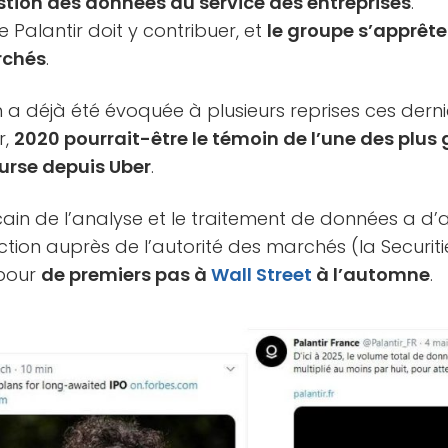
stion des données au service des entreprises
.
 Palantir doit y contribuer, et
le groupe s’apprête
rchés
.
n a déjà été évoquée à plusieurs reprises ces der
r,
2020 pourrait-être le témoin de l’une des plus
urse depuis Uber
.
cain de l’analyse et le traitement de données a d’
tion auprès de l’autorité des marchés (la Securi
 pour
de premiers pas à
Wall Street
à l’automne
.