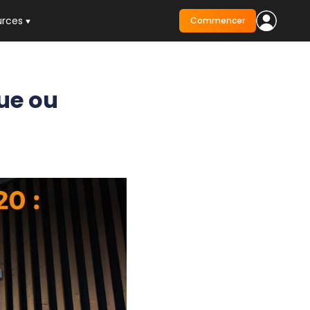
urces
Commencer
que ou