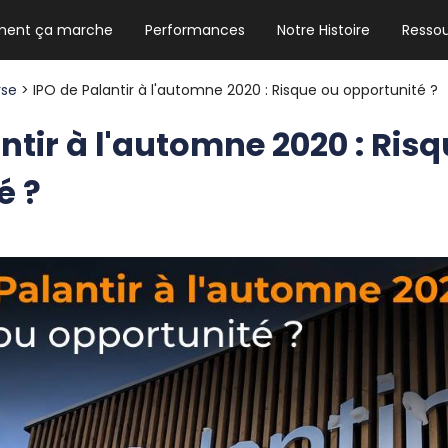
ent ça marche
Performances
Notre Histoire
Resso
NEWSLETTER HEBDO
Les news crypto dont vous avez besoin
rse
> IPO de Palantir à l'automne 2020 : Risque ou opportunité ?
ntir à l'automne 2020 : Ris
é ?
GUIDE CRYPTO STRADOJI
Le guide ultime pour débuter dans les
cryptomonnaies