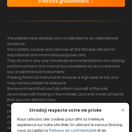
S’inscrire gratuitement
The website www.stradoji.com is intended for an international
audience.
The content, courses and services on the Stradoji site are for
educational and informative purposes only.
They do not in any way constitute recommendations for carrying
out transactions and cannot be considered as an incentive to
buy or sell financial instruments.
Trading financial instruments involves a high level of risk, and
may not be suitable for everyone.
We recommend that you fully inform yourself of the risks
associated with trading in the markets, and only invest amounts
that you can afford to lose.
The Stradoji site does not guarantee the results or the
Stradoji respecte votre vie privée
performance of products based on the information contained on
its site and its servers.
Nous utilisons des cookies pour offrir la meilleure
Consequently, the Stradoji site and its publishing company
expérience sur notre site Web. En utilisant le service Stradoji,
decline all responsibility in the use that may be made of this
vous acceptez la
Politique de confidentialité
et les