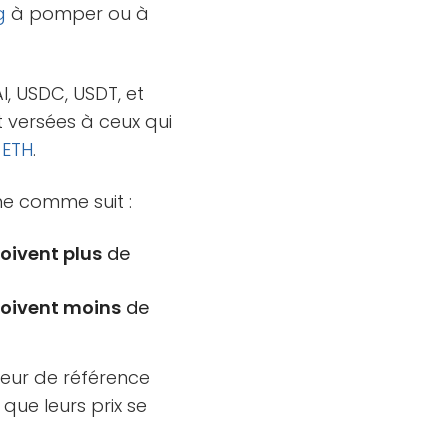
g
à pomper ou à
AI, USDC, USDT, et
 versées à ceux qui
à
ETH
.
nne comme suit :
oivent plus
de
çoivent moins
de
leur de référence
 que leurs prix se