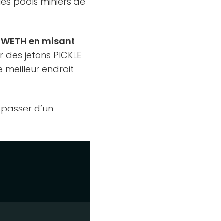
les pools miniers de
 WETH en misant
ser des jetons PICKLE
 meilleur endroit
t passer d’un