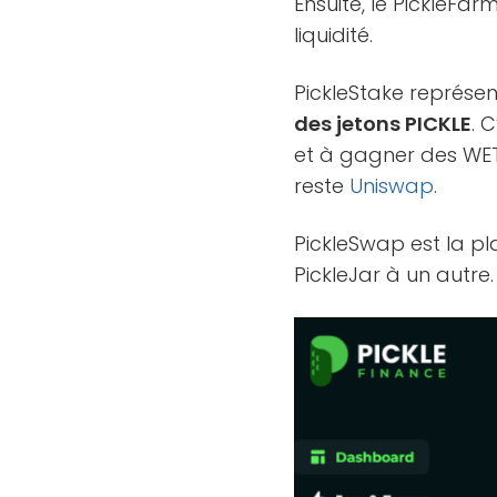
Ensuite, le PickleFa
liquidité.
PickleStake représent
des jetons PICKLE
. 
et à gagner des WET
reste
Uniswap
.
PickleSwap est la pl
PickleJar à un autre.