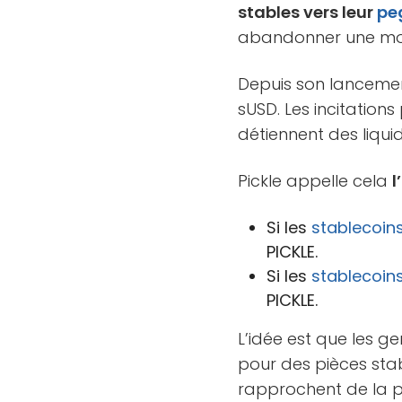
stables vers leur
pe
abandonner une mon
Depuis son lancemen
sUSD. Les incitation
détiennent des liqui
Pickle appelle cela
l
Si les
stablecoin
PICKLE.
Si les
stablecoin
PICKLE.
L’idée est que les g
pour des pièces stabl
rapprochent de la pa