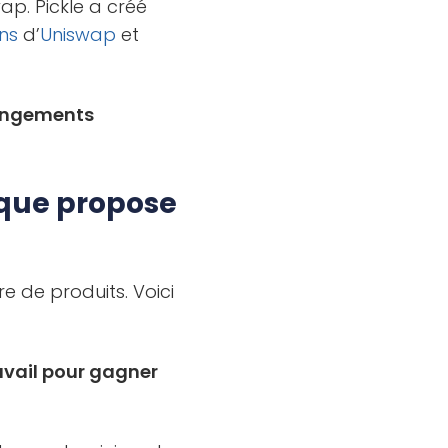
ap. Pickle a créé
ns
d’
Uniswap
et
hangements
 que propose
e de produits. Voici
ravail pour gagner