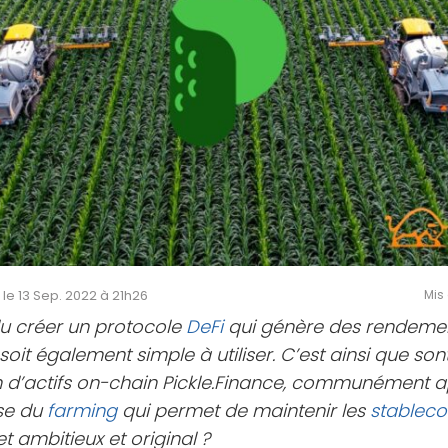
é le 13 Sep. 2022 à 21h26
Mis 
lu créer un protocole
DeFi
qui génère des rendemen
i soit également simple à utiliser. C’est ainsi que so
 d’actifs on-chain Pickle.Finance, communément ap
se du
farming
qui permet de maintenir les
stableco
et ambitieux et original ?