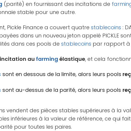
g
(parité) en fournissant des incitations de
farmin
naie stable pour une autre.
t, Pickle Finance a couvert quatre
stablecoins
: D
s payées dans un nouveau jeton appelé PICKLE sont
dités dans ces pools de
stablecoins
par rapport 
’incitation au
farming
élastique
, et cela fonctio
s
sont en dessous de la limite, alors leurs pools
reç
s
sont au-dessus de la parité, alors leurs pools
re
ens vendent des pièces stables supérieures à la va
es inférieures à la valeur de référence, ce qui fait
rité pour toutes les paires.