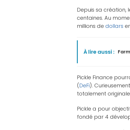
Depuis sa création, 
centaines. Au moment
millions de
dollars
en
À lire aussi :
Farm
Pickle Finance pourr
(
DeFi
). Curieusemen
totalement originale
Pickle a pour object
fondé par 4 développ