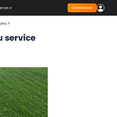
urces
Commencer
oins ?
u service