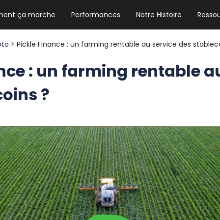
ent ça marche
Performances
Notre Histoire
Resso
NEWSLETTER HEBDO
Les news crypto dont vous avez besoin
pto
> Pickle Finance : un farming rentable au service des stablec
nce : un farming rentable a
coins ?
GUIDE CRYPTO STRADOJI
Le guide ultime pour débuter dans les
cryptomonnaies