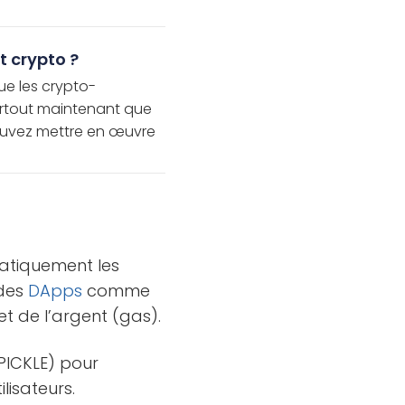
 crypto ?
ue les crypto-
surtout maintenant que
 pouvez mettre en œuvre
atiquement les
 des
DApps
comme
t de l’argent (gas).
PICKLE) pour
ilisateurs.