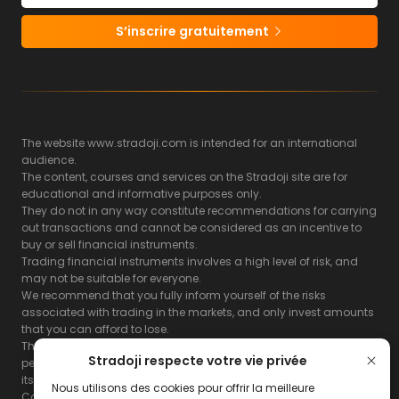
S’inscrire gratuitement
The website www.stradoji.com is intended for an international
audience.
The content, courses and services on the Stradoji site are for
educational and informative purposes only.
They do not in any way constitute recommendations for carrying
out transactions and cannot be considered as an incentive to
buy or sell financial instruments.
Trading financial instruments involves a high level of risk, and
may not be suitable for everyone.
We recommend that you fully inform yourself of the risks
associated with trading in the markets, and only invest amounts
that you can afford to lose.
The Stradoji site does not guarantee the results or the
Stradoji respecte votre vie privée
performance of products based on the information contained on
its site and its servers.
Nous utilisons des cookies pour offrir la meilleure
Consequently, the Stradoji site and its publishing company