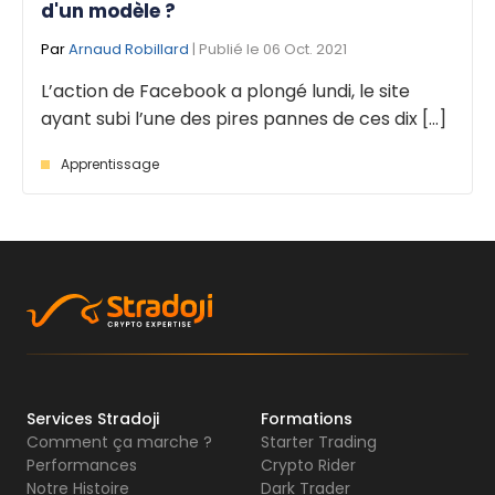
d'un modèle ?
Par
Arnaud Robillard
| Publié le 06 Oct. 2021
L’action de Facebook a plongé lundi, le site
ayant subi l’une des pires pannes de ces dix [...]
Apprentissage
Services Stradoji
Formations
Comment ça marche ?
Starter Trading
Performances
Crypto Rider
Notre Histoire
Dark Trader