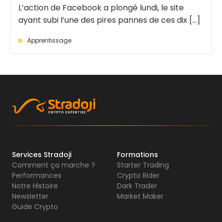
L’action de Facebook a plongé lundi, le site
ayant subi l’une des pires pannes de ces dix [...]
Apprentissage
Services Stradoji
Formations
Comment ça marche ?
Starter Trading
Performances
Crypto Rider
Notre Histoire
Dark Trader
Newsletter
Market Maker
Guide Crypto