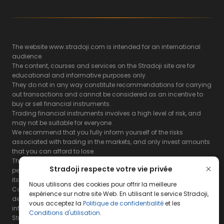
The website www.stradoji.com is intended for an international
audience.
The content, courses and services on the Stradoji site are for
educational and informative purposes only.
They do not in any way constitute recommendations for carrying
out transactions and cannot be considered as an incentive to
buy or sell financial instruments.
Trading financial instruments involves a high level of risk, and
may not be suitable for everyone.
We recommend that you fully inform yourself of the risks
associated with trading in the markets, and only invest amounts
that you can afford to lose.
The Stradoji site does not guarantee the results or the
Stradoji respecte votre vie privée
performance of products based on the information contained on
its site and its servers.
Nous utilisons des cookies pour offrir la meilleure
Consequently, the Stradoji site and its publishing company
expérience sur notre site Web. En utilisant le service Stradoji,
decline all responsibility in the use that may be made of this
vous acceptez la
Politique de confidentialité
et les
information and the consequences that may result therefrom.
Conditions d'utilisation
.
Stradoji Services are not authorized for US citizens or US residents.