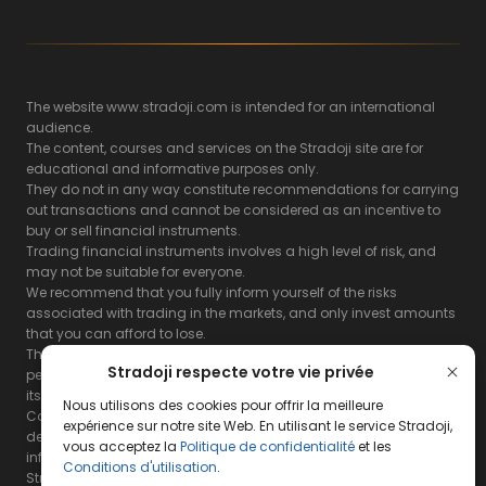
The website www.stradoji.com is intended for an international
audience.
The content, courses and services on the Stradoji site are for
educational and informative purposes only.
They do not in any way constitute recommendations for carrying
out transactions and cannot be considered as an incentive to
buy or sell financial instruments.
Trading financial instruments involves a high level of risk, and
may not be suitable for everyone.
We recommend that you fully inform yourself of the risks
associated with trading in the markets, and only invest amounts
that you can afford to lose.
The Stradoji site does not guarantee the results or the
Stradoji respecte votre vie privée
performance of products based on the information contained on
its site and its servers.
Nous utilisons des cookies pour offrir la meilleure
Consequently, the Stradoji site and its publishing company
expérience sur notre site Web. En utilisant le service Stradoji,
decline all responsibility in the use that may be made of this
vous acceptez la
Politique de confidentialité
et les
information and the consequences that may result therefrom.
Conditions d'utilisation
.
Stradoji Services are not authorized for US citizens or US residents.