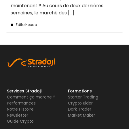
maintenant ? Au cours de deux dernières
semaines, le marché des [...]
Edito Hebdo
Services Stradoji
Formations
Comment ça marche ?
Starter Trading
Performances
Crypto Rider
Notre Histoire
Dark Trader
Newsletter
Market Maker
Guide Crypto