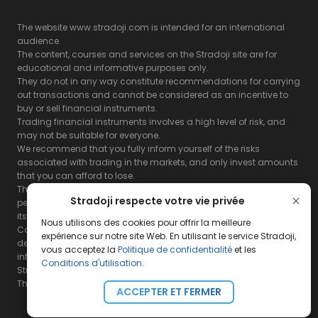
The website www.stradoji.com is intended for an international
audience.
The content, courses and services on the Stradoji site are for
educational and informative purposes only.
They do not in any way constitute recommendations for carrying
out transactions and cannot be considered as an incentive to
buy or sell financial instruments.
Trading financial instruments involves a high level of risk, and
may not be suitable for everyone.
We recommend that you fully inform yourself of the risks
associated with trading in the markets, and only invest amounts
that you can afford to lose.
The Stradoji site does not guarantee the results or the
Stradoji respecte votre vie privée
performance of products based on the information contained on
its site and its servers.
Nous utilisons des cookies pour offrir la meilleure
Consequently, the Stradoji site and its publishing company
expérience sur notre site Web. En utilisant le service Stradoji,
decline all responsibility in the use that may be made of this
vous acceptez la
Politique de confidentialité
et les
information and the consequences that may result therefrom.
Conditions d'utilisation
.
Stradoji Services are not authorized for US citizens or US residents.
The full legal notices are
available here.
ACCEPTER ET FERMER