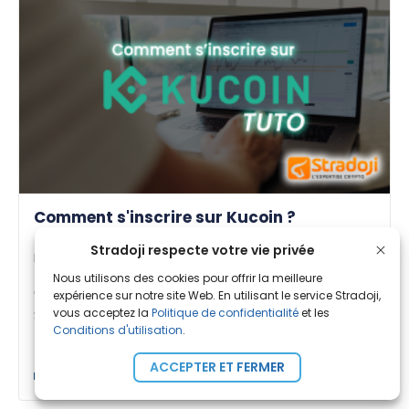
Comment s'inscrire sur Kucoin ?
Stradoji respecte votre vie privée
Par
Amandine B.
| Publié le 08 Nov. 2023
Nous utilisons des cookies pour offrir la meilleure
Comment s’inscrire sur l’exchange KuCoin ?
expérience sur notre site Web. En utilisant le service Stradoji,
Stradoji vous accompagne pas à pas pour une
vous acceptez la
Politique de confidentialité
et les
Conditions d'utilisation
.
[...]
ACCEPTER ET FERMER
Guides Stradoji