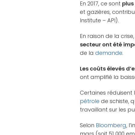
En 2017, ce sont
plus
et gazières, contrib
Institute – API).
En raison de la crise
secteur ont été im
de la
demande
.
Les coûts élevés d
ont amplifié la bai
Certaines réduisent 
pétrole
de schiste, 
travaillant sur les pui
Selon
Bloomberg
, l
mars (soit 51 000 em