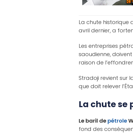
La chute historique
avril dernier, a fort
Les entreprises pétr
saoudienne, doivent 
raison de l’effondr
Stradoji revient sur l
que doit relever l’Ét
La chute se 
Le baril de
pétrole
WT
fond des conséquen