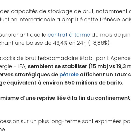
 des capacités de stockage de brut, notamment au
uction internationale a amplifié cette frénésie bais
 surprenant que le
contrat à terme
du mois de juin
fichant une baisse de 43,4% en 24h (-8,86$).
s stocks de brut hebdomadaire établi par L’Agenc
ergie – IEA,
semblent se stabiliser (15 mbj vs 19,3
serves stratégiques de
pétrole
affichent un taux 
ge équivalent à environ 650 millions de barils
.
timisme d’une reprise liée à la fin du confinement
écession sur un plus long-terme sont exprimées par
me.