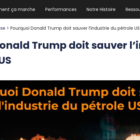
ent ça marche
Performances
Notre Histoire
Resso
NEWSLETTER HEBDO
Les news crypto dont vous avez besoin
rse
> Pourquoi Donald Trump doit sauver l’industrie du pétrole US
onald Trump doit sauver l’i
 US
GUIDE CRYPTO STRADOJI
Le guide ultime pour débuter dans les
cryptomonnaies