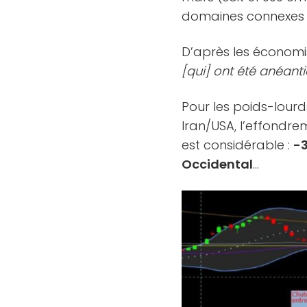
domaines connexes : 
D’après les économis
[qui] ont été anéant
Pour les poids-lourd
Iran/USA, l’effondre
est considérable :
-
Occidental
…