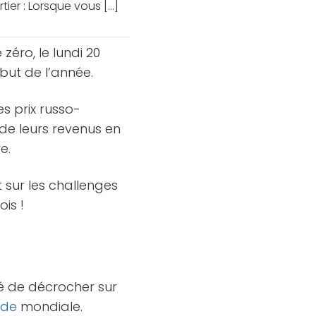
er : Lorsque vous [...]
éro, le lundi 20
ébut de l’année.
es prix russo-
 de leurs revenus en
e.
et sur les challenges
is !
ué de décrocher sur
de
mondiale.