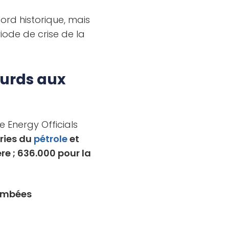
cord historique, mais
iode de crise de la
ourds aux
te Energy Officials
tries du
pétrole
et
re ; 636.000 pour la
tombées