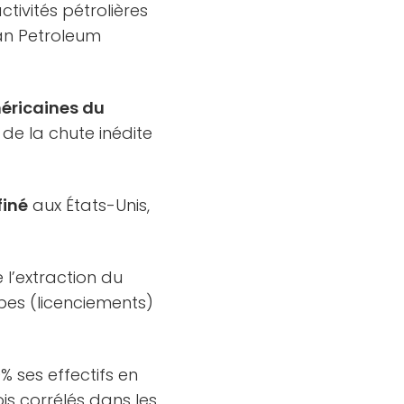
ctivités pétrolières
can Petroleum
méricaines du
 de la chute inédite
finé
aux États-Unis,
 l’extraction du
pes (licenciements)
% ses effectifs en
is corrélés dans les