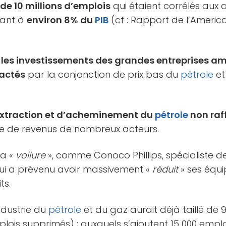
 de 10 millions d’emplois
qui étaient corrélés aux a
uant à
environ 8% du
PIB
(cf : Rapport de l’Ameri
,
les investissements des grandes entreprises a
pactés
par la conjonction de prix bas du
pétrole
et
’extraction et d’acheminement du
pétrole
non raf
sse de revenus de nombreux acteurs.
la «
voilure
», comme Conoco Phillips, spécialiste de
qui a prévenu avoir massivement «
réduit
» ses équi
ts.
’industrie du
pétrole
et du gaz aurait déjà taillé de 9
plois supprimés) ; auxquels s’ajoutent 15 000 emplo