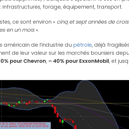
infrastructures, forage, équipement, transport.
tes, ce sont environ «
cinq et sept années de croi
ies en un mois
».
s américain de l’industrie du
pétrole
, déjà fragilisé
ment de leur valeur sur les marchés boursiers dep
30% pour Chevron
,
– 40% pour ExxonMobil
, et jus