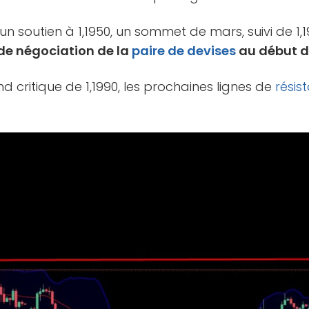
n soutien à 1,1950, un sommet de mars, suivi de 1,19
 de négociation de la
paire de devises
au début du
 critique de 1,1990, les prochaines lignes de
résis