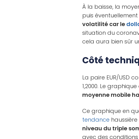
À la baisse, la moye
puis éventuellement 
volatilité car le
doll
situation du corona
cela aura bien sûr u
Côté techni
La paire EUR/USD con
1,2000. Le graphiqu
moyenne mobile ha
Ce graphique en qu
tendance
haussière 
niveau du triple so
avec des conditions 