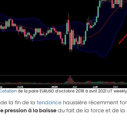
Cotation
de la paire EURUSD d’octobre 2018 à avril 2021 UT weekly
 de la fin de la
tendance
haussière récemment form
e pression à la baisse
du fait de la force et de la