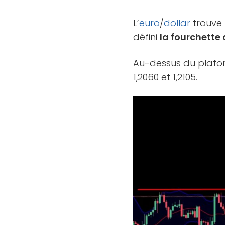
L’
euro
/
dollar
trouve u
défini
la fourchette
Au-dessus du plafond
1,2060 et 1,2105.