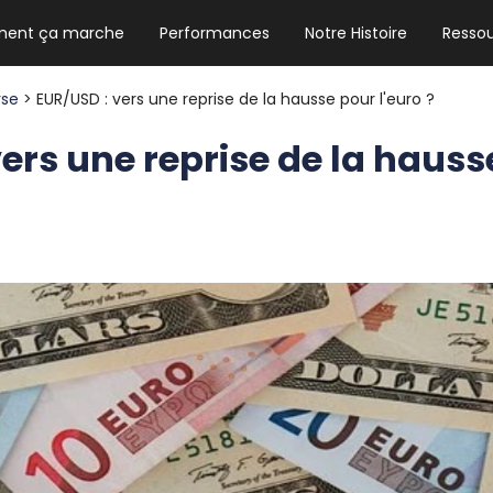
ent ça marche
Performances
Notre Histoire
Resso
NEWSLETTER HEBDO
Les news crypto dont vous avez besoin
rse
> EUR/USD : vers une reprise de la hausse pour l'euro ?
ers une reprise de la hauss
GUIDE CRYPTO STRADOJI
Le guide ultime pour débuter dans les
cryptomonnaies