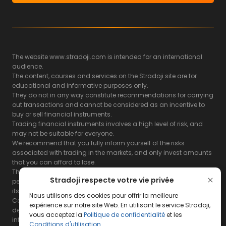
The website www.stradoji.com is intended for an international
audience.
The content, courses and services on the Stradoji site are for
educational and informative purposes only.
They do not in any way constitute recommendations for carrying
out transactions and cannot be considered as an incentive to
buy or sell financial instruments.
Trading financial instruments involves a high level of risk, and
may not be suitable for everyone.
We recommend that you fully inform yourself of the risks
associated with trading in the markets, and only invest amounts
that you can afford to lose.
The Stradoji site does not guarantee the results or the
Stradoji respecte votre vie privée
performance of products based on the information contained on
its site and its servers.
Nous utilisons des cookies pour offrir la meilleure
Consequently, the Stradoji site and its publishing company
expérience sur notre site Web. En utilisant le service Stradoji,
decline all responsibility in the use that may be made of this
vous acceptez la
Politique de confidentialité
et les
information and the consequences that may result therefrom.
Conditions d'utilisation
.