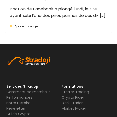
L’action de Facebook a plongé lundi, le site
ayant subi l’une des pires pannes de ces dix [...]
Apprentissage
Services Stradoji
Formations
Comment ça marche ?
Starter Trading
Performances
Crypto Rider
Notre Histoire
Dark Trader
Newsletter
Market Maker
Guide Crypto