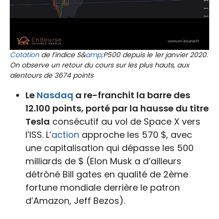
Cotation
de l’indice S&
amp
;P500 depuis le 1er janvier 2020.
On observe un retour du cours sur les plus hauts, aux
alentours de 3674 points
Le
Nasdaq
a re-franchit la barre des
12.100 points, porté par la hausse du titre
Tesla
consécutif au vol de Space X vers
l’ISS. L’
action
approche les 570 $, avec
une capitalisation qui dépasse les 500
milliards de $ (Elon Musk a d’ailleurs
détrôné Bill gates en qualité de 2ème
fortune mondiale derrière le patron
d’Amazon, Jeff Bezos).