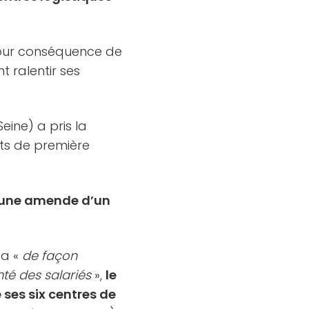
 pour conséquence de
t ralentir ses
Seine) a pris la
its de première
une amende d’un
 a «
de façon
nté des salariés
»,
le
 ses six centres de