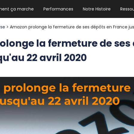
ent ça marche
Performances
Notre Histoire
Resso
NEWSLETTER HEBDO
Les news crypto dont vous avez besoin
rse
> Amazon prolonge la fermeture de ses dépôts en France jus
longe la fermeture de ses
u'au 22 avril 2020
GUIDE CRYPTO STRADOJI
Le guide ultime pour débuter dans les
cryptomonnaies