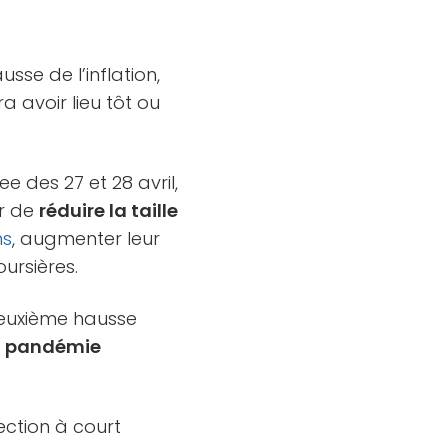
sse de l’inflation,
a avoir lieu tôt ou
 des 27 et 28 avril,
er de
réduire la taille
ns
, augmenter leur
oursières.
deuxième hausse
la pandémie
ection à court