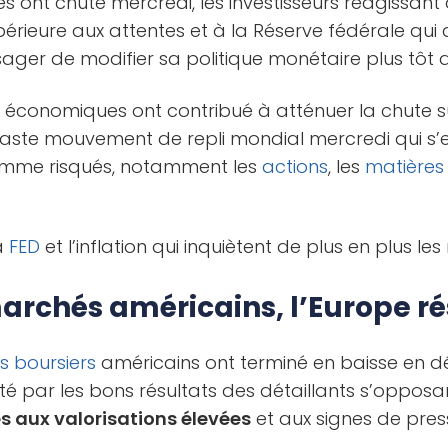
 ont chuté mercredi, les investisseurs réagissant 
érieure aux attentes et à la Réserve fédérale qui 
isager de modifier sa politique monétaire plus tôt 
économiques ont contribué à atténuer la chute s
vaste mouvement de repli mondial mercredi qui s
comme risqués, notamment les
actions
, les
matières
la
FED
et l’inflation qui inquiètent de plus en plus 
rchés américains, l’Europe ré
es boursiers
américains ont terminé en baisse en d
té par les bons résultats des détaillants s’opposa
s aux valorisations élevées
et aux signes de press