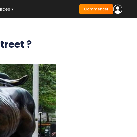
urces
Commencer
treet ?