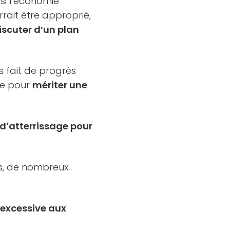
si l’économie
rrait être approprié,
iscuter d’un plan
 fait de progrès
ue pour
mériter une
 d’atterrissage pour
es, de nombreux
 excessive aux