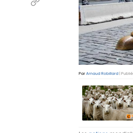
Par
Arnaud Robillard
| Publi