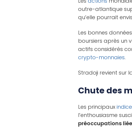
Les
actions
mondiales
outre-atlantique sup
qu’elle pourrait env
Les bonnes données 
boursiers après un 
actifs considérés 
crypto-monnaies
.
Stradoji revient sur 
Chute des ma
Les principaux
indic
l’enthousiasme susci
préoccupations liée