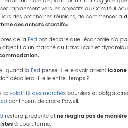
n certain nombre de participants ont suggéré que 
ser rapidement vers les objectifs du Comité, il pou
lors des prochaines réunions, de commencer à
d
thme des achats d’actifs
« .
bres de la
Fed
ont déclaré que l’économie n’a pas
n objectif d’un marché du travail sain et dynamiq
accommodation.
e : quand la
Fed
pense-t-elle avoir atteint
la zone
flation décollera-t-elle entre-temps ?
é la
volatilité des marchés
boursiers et obligatair
Fed
continuent de croire Powell.
ed
restera prudente et
ne réagira pas de manière
istes
à court terme.