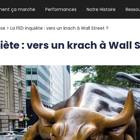
ent ça marche
Performances
Notre Histoire
Resso
NEWSLETTER HEBDO
Les news crypto dont vous avez besoin
rse
> La FED inquiète : vers un krach à Wall Street ?
iète : vers un krach à Wall S
GUIDE CRYPTO STRADOJI
Le guide ultime pour débuter dans les
cryptomonnaies