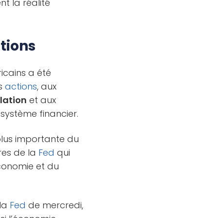
t la réalité
tions
cains a été
es
actions
, aux
flation
et aux
système financier.
plus importante du
res de la
Fed
qui
conomie et du
 la
Fed
de mercredi,