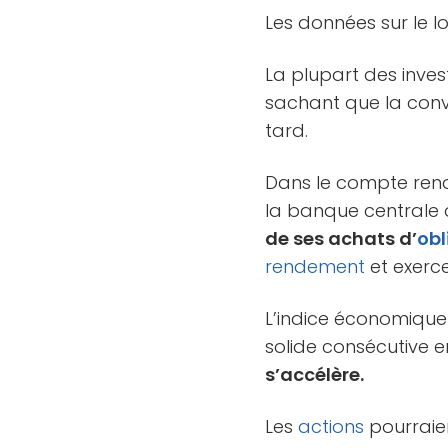
Les données sur le l
La plupart des invest
sachant que la conv
tard.
Dans le compte rend
la banque centrale a
de ses achats d’
obl
rendement
et exerce
L’indice économiqu
solide consécutive e
s’accélère.
Les
actions
pourraien