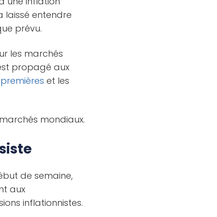
à une inflation
a laissé entendre
que prévu.
ur les marchés
’est propagé aux
 premières
et les
les marchés mondiaux.
siste
ébut de semaine,
nt aux
ions inflationnistes.