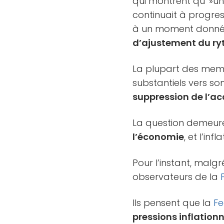
qui montrent qu' »u
continuait à progres
à un moment donné 
d’ajustement du ry
La plupart des mem
substantiels vers so
suppression de l’
La question demeur
l’économie
, et l’in
Pour l’instant, malgr
observateurs de la
Ils pensent que la
F
pressions inflationn