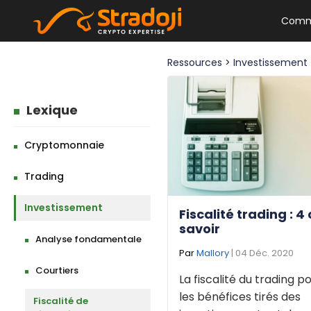
Comm
Ressources
>
Investissement
Lexique
Cryptomonnaie
Trading
Investissement
Fiscalité trading : 4
savoir
Analyse fondamentale
Par
Mallory
| 04 Déc. 2020
Courtiers
La fiscalité du trading p
les bénéfices tirés des
Fiscalité de