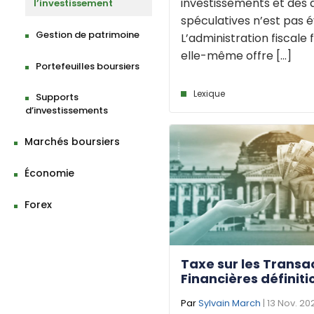
investissements et des a
l’investissement
spéculatives n’est pas é
Gestion de patrimoine
L’administration fiscale 
elle-même offre [...]
Portefeuilles boursiers
Lexique
Supports
d’investissements
Marchés boursiers
Économie
Forex
Taxe sur les Transa
Financières définiti
Par
Sylvain March
| 13 Nov. 20