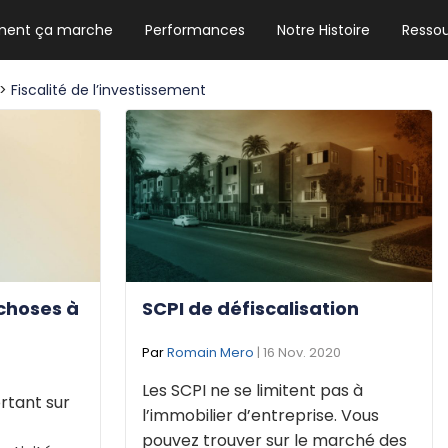
ent ça marche
Performances
Notre Histoire
Resso
NEWSLETTER HEBDO
Les news crypto dont vous avez besoin
>
Fiscalité de l’investissement
GUIDE CRYPTO STRADOJI
Le guide ultime pour débuter dans les
cryptomonnaies
 choses à
SCPI de défiscalisation
Par
Romain Mero
| 16 Nov. 2020
Les SCPI ne se limitent pas à
ortant sur
l’immobilier d’entreprise. Vous
pouvez trouver sur le marché des