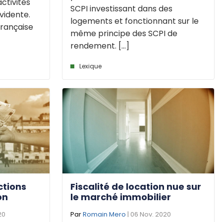
ctivités
SCPI investissant dans des
vidente.
logements et fonctionnant sur le
française
même principe des SCPI de
rendement. [...]
Lexique
ctions
Fiscalité de location nue sur
on
le marché immobilier
20
Par
Romain Mero
| 06 Nov. 2020