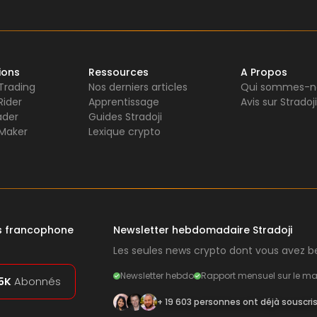
ions
Ressources
A Propos
 Trading
Nos derniers articles
Qui sommes-n
Rider
Apprentissage
Avis sur Stradoji
ader
Guides Stradoji
Maker
Lexique crypto
rs francophone
Newsletter hebdomadaire Stradoji
Les seules news crypto dont vous avez be
Newsletter hebdo
Rapport mensuel sur le ma
5K
Abonnés
+ 19 603 personnes ont déjà souscri