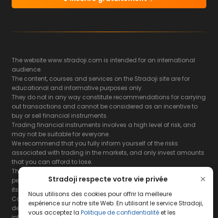
The website www.stradoji.com is intended for an international
audience.
The content, courses and services on the Stradoji site are for
educational and informative purposes only.
They do not in any way constitute recommendations for carrying
out transactions and cannot be considered as an incentive to
buy or sell financial instruments.
Trading financial instruments involves a high level of risk, and
may not be suitable for everyone.
We recommend that you fully inform yourself of the risks
associated with trading in the markets, and only invest amounts
that you can afford to lose.
The Stradoji site does not guarantee the results or the
Stradoji respecte votre vie privée
performance of products based on the information contained on
its site and its servers.
Nous utilisons des cookies pour offrir la meilleure
Consequently, the Stradoji site and its publishing company
expérience sur notre site Web. En utilisant le service Stradoji,
decline all responsibility in the use that may be made of this
vous acceptez la
Politique de confidentialité
et les
information and the consequences that may result therefrom.