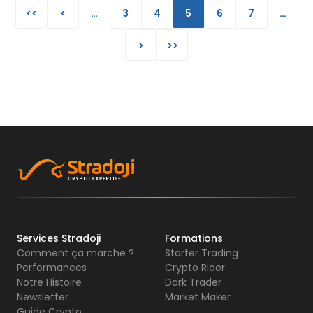
<<
<
…
3
4
5
6
7
…
>
>>
Services Stradoji
Formations
Comment ça marche ?
Starter Trading
Performances
Crypto Rider
Notre Histoire
Dark Trader
Newsletter
Market Maker
Guide Crypto